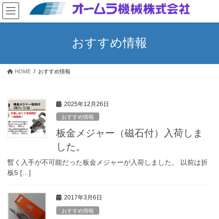
コ
ナ
ン
ビ
テ
ゲ
ン
ー
おすすめ情報
ツ
シ
へ
ョ
ス
ン
HOME
おすすめ情報
キ
に
ッ
移
プ
動
2025年12月26日
おすすめ情報
板金メジャー（磁石付）入荷しま
した。
暫く入手が不可能だった板金メジャーが入荷しました。 以前は折
板5 […]
2017年3月6日
おすすめ情報