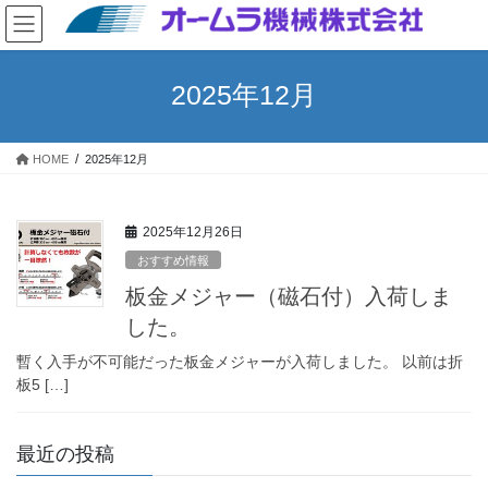
コ
ナ
ン
ビ
テ
ゲ
ン
ー
2025年12月
ツ
シ
へ
ョ
ス
ン
HOME
2025年12月
キ
に
ッ
移
プ
動
2025年12月26日
おすすめ情報
板金メジャー（磁石付）入荷しま
した。
暫く入手が不可能だった板金メジャーが入荷しました。 以前は折
板5 […]
最近の投稿