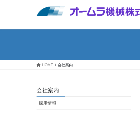
コ
ナ
ン
ビ
テ
ゲ
ン
ー
ツ
シ
へ
ョ
ス
ン
キ
に
ッ
移
HOME
会社案内
プ
動
会社案内
採用情報