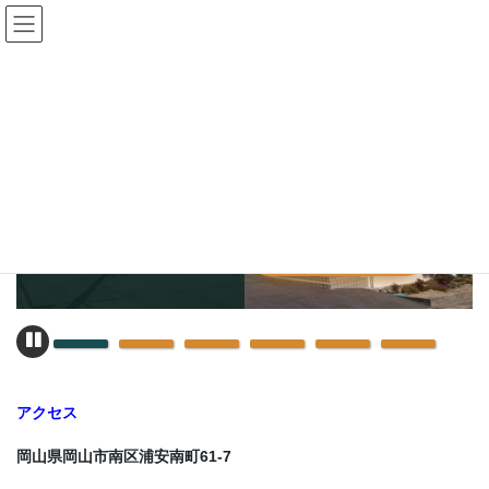
コ
ナ
ン
ビ
テ
ゲ
ン
ー
ツ
シ
へ
ョ
ス
ン
キ
に
ッ
移
プ
動
オームラ機械株式会
CLICK HERE
社 会社外観
Pau
se
アクセス
岡山県岡山市南区浦安南町61-7