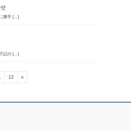
らせ
手 […]
の […]
固
…
12
»
定
ペ
ー
ジ