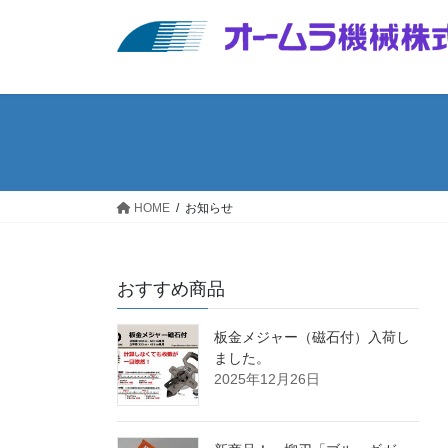
コ
ナ
ン
ビ
テ
ゲ
ン
ー
ツ
シ
へ
ョ
ス
ン
キ
に
ッ
移
HOME
お知らせ
プ
動
おすすめ商品
板金メジャー（磁石付）入荷し
ました。
2025年12月26日