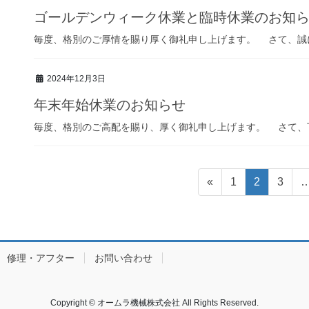
ゴールデンウィーク休業と臨時休業のお知
毎度、格別のご厚情を賜り厚く御礼申し上げます。 さて、誠に勝
2024年12月3日
年末年始休業のお知らせ
毎度、格別のご高配を賜り、厚く御礼申し上げます。 さて、下記
投
固
固
固
«
1
2
3
稿
定
定
定
ペ
ペ
ペ
ナ
ー
ー
ー
ビ
ジ
ジ
ジ
修理・アフター
お問い合わせ
ゲ
ー
Copyright © オームラ機械株式会社 All Rights Reserved.