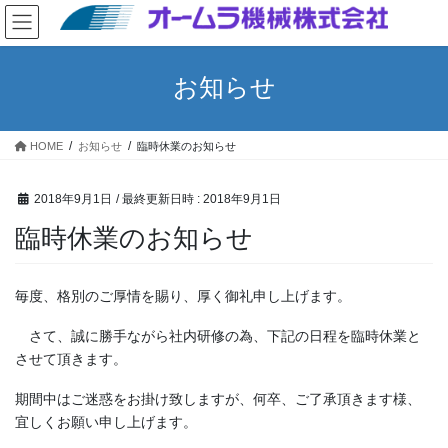
コ
ナ
ン
ビ
テ
ゲ
ン
ー
お知らせ
ツ
シ
へ
ョ
ス
ン
HOME
お知らせ
臨時休業のお知らせ
キ
に
ッ
移
プ
動
2018年9月1日
/ 最終更新日時 :
2018年9月1日
臨時休業のお知らせ
毎度、格別のご厚情を賜り、厚く御礼申し上げます。
さて、誠に勝手ながら社内研修の為、下記の日程を臨時休業と
させて頂きます。
期間中はご迷惑をお掛け致しますが、何卒、ご了承頂きます様、
宜しくお願い申し上げます。