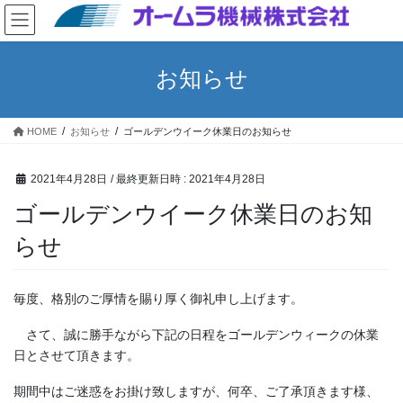
コ
ナ
ン
ビ
テ
ゲ
ン
ー
お知らせ
ツ
シ
へ
ョ
ス
ン
HOME
お知らせ
ゴールデンウイーク休業日のお知らせ
キ
に
ッ
移
プ
動
2021年4月28日
/ 最終更新日時 :
2021年4月28日
ゴールデンウイーク休業日のお知
らせ
毎度、格別のご厚情を賜り厚く御礼申し上げます。
さて、誠に勝手ながら下記の日程をゴールデンウィークの休業
日とさせて頂きます。
期間中はご迷惑をお掛け致しますが、何卒、ご了承頂きます様、