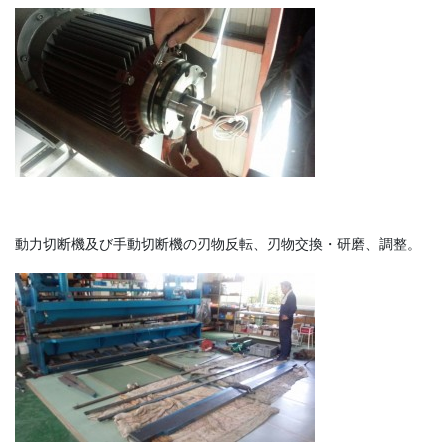
動力切断機及び手動切断機の刃物反転、刃物交換・研磨、調整。