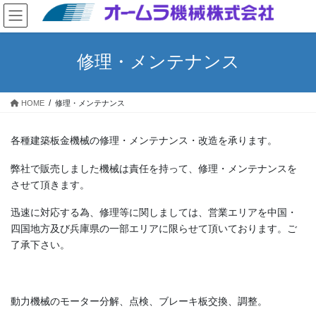
コ
ナ
ン
ビ
テ
ゲ
ン
ー
修理・メンテナンス
ツ
シ
へ
ョ
ス
ン
HOME
修理・メンテナンス
キ
に
ッ
移
プ
動
各種建築板金機械の修理・メンテナンス・改造を承ります。
弊社で販売しました機械は責任を持って、修理・メンテナンスを
させて頂きます。
迅速に対応する為、修理等に関しましては、営業エリアを中国・
四国地方及び兵庫県の一部エリアに限らせて頂いております。ご
了承下さい。
動力機械のモーター分解、点検、ブレーキ板交換、調整。