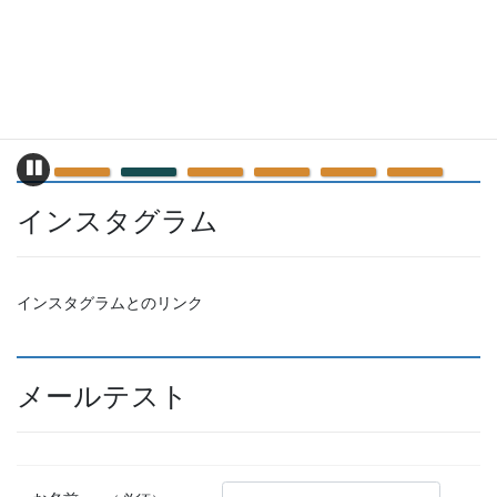
新型動力折曲機 OT
オーム
シリーズ
社
Pau
インスタグラム
se
インスタグラムとのリンク
メールテスト