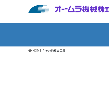
コ
ナ
ン
ビ
テ
ゲ
ン
ー
ツ
シ
へ
ョ
ス
ン
キ
に
ッ
移
HOME
その他板金工具
プ
動