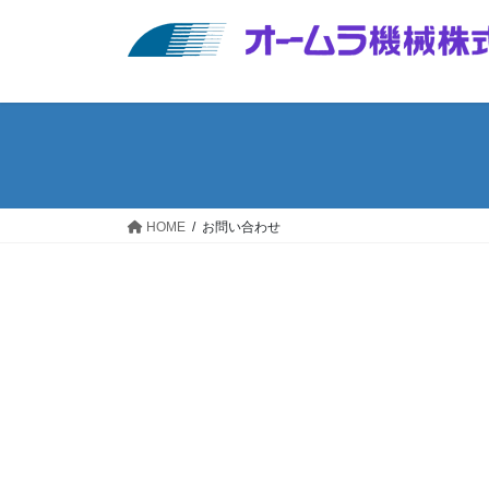
コ
ナ
ン
ビ
テ
ゲ
ン
ー
ツ
シ
へ
ョ
ス
ン
キ
に
ッ
移
HOME
お問い合わせ
プ
動