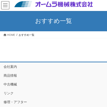
コ
ナ
ン
ビ
テ
ゲ
ン
ー
おすすめ一覧
ツ
シ
へ
ョ
ス
ン
HOME
おすすめ一覧
キ
に
ッ
移
プ
動
会社案内
商品情報
中古機械
リンク
修理・アフター